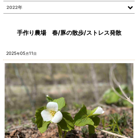
2022年
手作り農場 春/豚の散歩/ストレス発散
2025
05
11
年
月
日