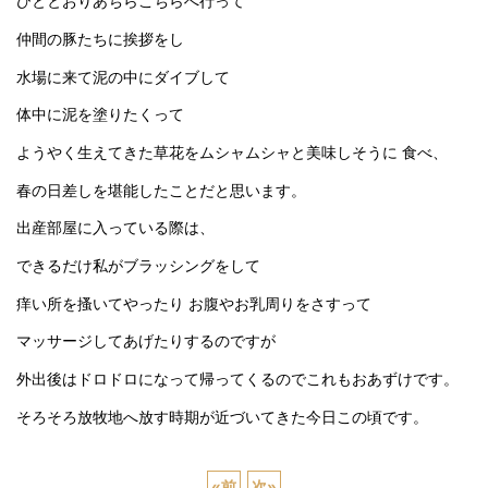
ひととおりあちらこちらへ行って
仲間の豚たちに挨拶をし
水場に来て泥の中にダイブして
体中に泥を塗りたくって
ようやく生えてきた草花をムシャムシャと美味しそうに 食べ、
春の日差しを堪能したことだと思います。
出産部屋に入っている際は、
できるだけ私がブラッシングをして
痒い所を搔いてやったり お腹やお乳周りをさすって
マッサージしてあげたりするのですが
外出後はドロドロになって帰ってくるのでこれもおあずけです。
そろそろ放牧地へ放す時期が近づいてきた今日この頃です。
«
前
次
»