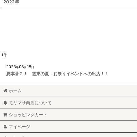
2022年
1
件
2023
08
18
年
月
日
夏本番２！ 道東の夏 お祭りイベントへの出店！！
ホーム
モリマサ商店について
ショッピングカート
マイページ