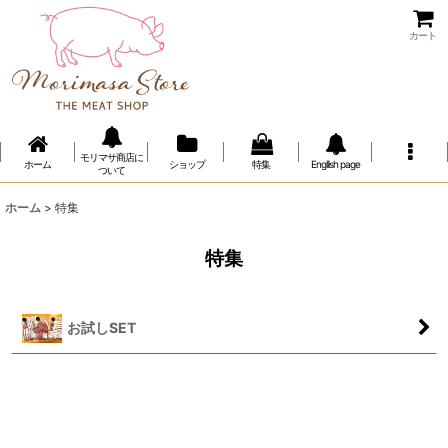
カート
モリマサ商店に
ホーム
ショップ
特集
Engllish page
ついて
ホーム
>
特集
特集
お試しSET