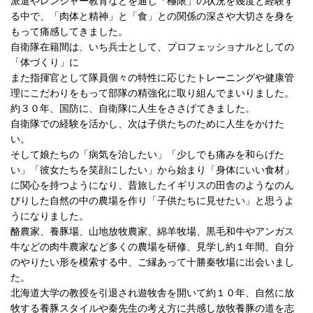
派遣やレンジャー教育などを通じ「極限」の状況を幾度と経験す
る中で、「肉体と精神」と「食」との関係の深さや大切さを身を
もって痛感してきました。
自衛隊在籍間は、いち兵士として、プロフェッショナルとしての
「体づくり」に
また指揮官として隊員個々の特性に応じたトレーニングや健康管
理にこだわりをもって部隊の精強化に取り組んでまいりました。
約３０年、国防に、自衛隊に人生をささげてきました。
自衛隊での経験を活かし、次は子供たちのために人生をかけた
い。
そして娘たちの「病気を治したい」「少しでも痛みを和らげた
い」「彼女たちを笑顔にしたい」から始まり「身体にいい食材」
に関心を持つようになり、昔旅したイギリスの田舎のようなのん
びりした自然の中の農場を作り「子供たちに見せたい」と思うよ
うになりました。
酪農家、養豚場、山地放牧農家、綿羊牧場、黒毛和牛やアンガス
牛などの肉牛農家など多くの農場を研修、見学し約１年間、自分
のやりたい形を模索する中、ご縁あって十勝秦牧場に出会いまし
た。
北海道大学の教授を引退され遊牧舎を開いて約１０年、自然に放
牧する養豚スタイルや秦先生の考え方に共感し放牧養豚の道を志