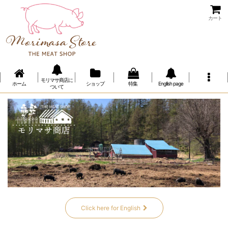
カート
モリマサ商店に
ホーム
ショップ
特集
Engllish page
ついて
Click here for English