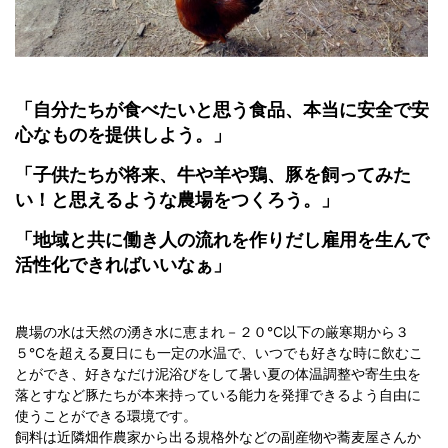
「自分たちが食べたいと思う食品、本当に安全で安
心なものを提供しよう。」
「子供たちが将来、牛や羊や鶏、豚を飼ってみた
い！と思えるような農場をつくろう。」
「地域と共に働き人の流れを作りだし雇用を生んで
活性化できればいいなぁ」
農場の水は天然の湧き水に恵まれ－２０℃以下の厳寒期から３
５℃を超える夏日にも一定の水温で、いつでも好きな時に飲むこ
とができ、好きなだけ泥浴びをして暑い夏の体温調整や寄生虫を
落とすなど豚たちが本来持っている能力を発揮できるよう自由に
使うことができる環境です。
飼料は近隣畑作農家から出る規格外などの副産物や蕎麦屋さんか