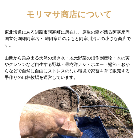
モリマサ商店について
東北海道にある釧路市阿寒町に所在し、原生の森が残る阿寒摩周
国立公園雄阿寒岳・ 雌阿寒岳のふもと阿寒川沿いの小さな商店で
す。
山間から染み出る天然の湧き水・地元野菜の畑作副産物・木の実
やクレソンなど自生する野草・果樹洋ナシ・ホエー・鰹節・おか
らなどで自然に自由にストレスのない環境で家畜を育て販売する
手作りの山林牧場を運営しています。