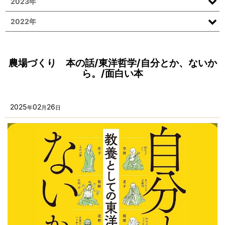
2023年
2022年
農場づくり 本の話/東洋哲学/自分とか、ないか
ら。/面白い本
2025
02
26
年
月
日