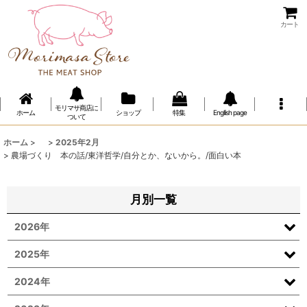
カート
モリマサ商店に
ホーム
ショップ
特集
Engllish page
ついて
ホーム
>
>
2025年2月
>
農場づくり 本の話/東洋哲学/自分とか、ないから。/面白い本
月別一覧
2026年
2025年
2024年