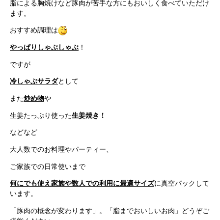
脂による胸焼けなど豚肉が苦手な方にもおいしく食べていただけ
ます。
おすすめ調理は
やっぱりしゃぶしゃぶ
！
ですが
冷しゃぶサラダ
として
また
炒め物
や
生姜たっぷり使った
生姜焼き！
などなど
大人数でのお料理やパーティー、
ご家族での日常使いまで
何にでも使え家族や数人での利用に最適サイズ
に真空パックして
います。
「豚肉の概念が変わります」。「脂までおいしいお肉」どうぞご