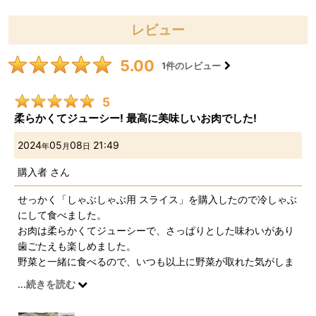
レビュー
5.00
1
件のレビュー
5
柔らかくてジューシー! 最高に美味しいお肉でした!
2024
05
08
21:49
年
月
日
購入者
さん
せっかく「しゃぶしゃぶ用 スライス」を購入したので冷しゃぶ
にして食べました。
お肉は柔らかくてジューシーで、さっぱりとした味わいがあり
歯ごたえも楽しめました。
野菜と一緒に食べるので、いつも以上に野菜が取れた気がしま
す(笑)
...
続きを読む
タレや調味料も自分好みで調整できるので、最高に贅沢な夕食
になりました。