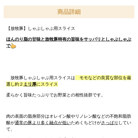
商品詳細
【放牧豚】しゃぶしゃぶ用スライス
ほんのり脂の甘味と放牧豚特有の旨味をサッパリとしゃぶしゃぶ
で
放牧豚しゃぶしゃぶ用スライスは
モモなどの良質な部位を厳
選し約２
ミリ厚
にスライス
柔らかく旨味たっぷりでお野菜との相性抜群です。
肉の表面の脂身部分はオレイン酸やリノレン酸などの不飽和脂肪
酸が
通常の豚より多く融点が低い
ためくちどけが
さっぱり
してい
て、