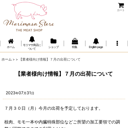
カート
モリマサ商店に
ホーム
ショップ
特集
Engllish page
ついて
ホーム
>
>
【業者様向け情報】７月の出荷について
【業者様向け情報】７月の出荷について
2023
07
31
年
月
日
７月３０日（月）今月の出荷を予定しております。
枝肉、モモ一本や内臓特殊部位などご所望の加工要領での調