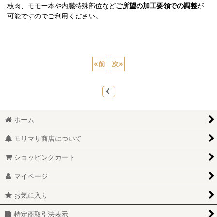
枝肉、モモ一本や内臓特殊部位
など
ご所望の加工要領での調整
が
可能ですのでご利用ください。
«
前
次
»
ホーム
モリマサ商店について
ショッピングカート
マイページ
お気に入り
特定商取引法表示