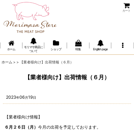
カート
モリマサ商店に
ホーム
ショップ
特集
Engllish page
ついて
ホーム
>
>
【業者様向け】出荷情報（６月）
【業者様向け】出荷情報（６月）
2023
06
19
年
月
日
【業者様向け情報】
６月２６日（月）
今月の出荷を予定しております。