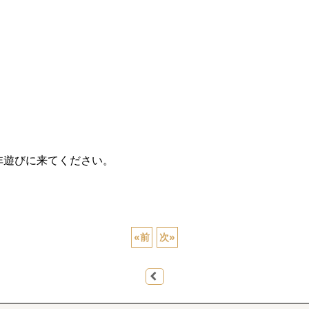
非遊びに来てください。
«
前
次
»