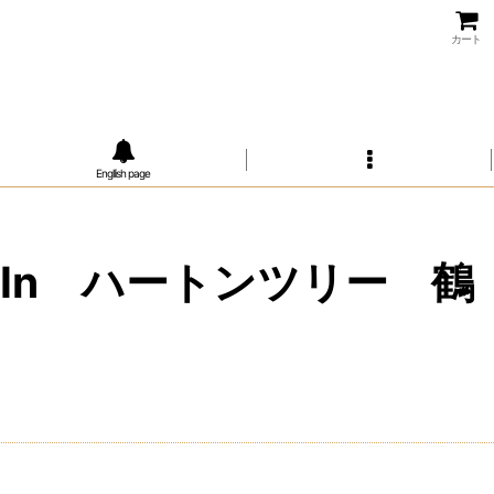
カート
Engllish page
In ハートンツリー 鶴