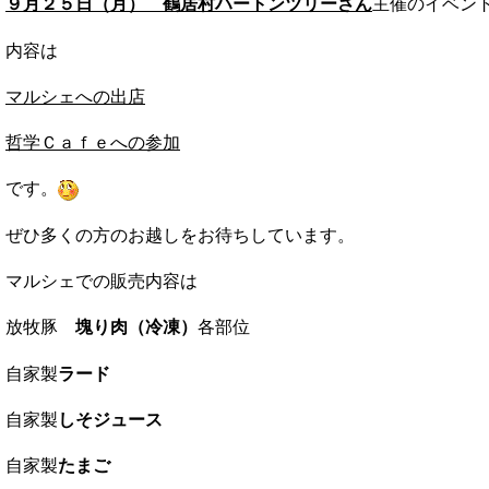
９月２５日（月） 鶴居村ハートンツリーさん
主催のイベン
内容は
マルシェへの出店
哲学Ｃａｆｅへの参加
です。
ぜひ多くの方のお越しをお待ちしています。
マルシェでの販売内容は
放牧豚
塊り肉（冷凍）
各部位
自家製
ラード
自家製
しそジュース
自家製
たまご