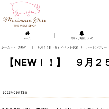
ホーム
モリマサ商店について
ホーム
>
>
【NEW！！】 ９月２５日（月）イベント参加 In ハートンツリー
【NEW！！】 ９月２
2023
09
13
年
月
日