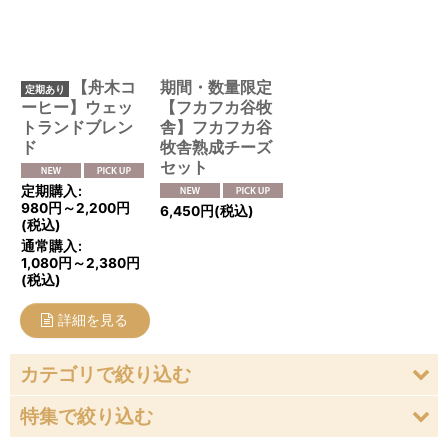
絞り込む
【舟木コ
期間・数量限定
ーヒー】ウェッ
【フカフカ谷牧
トランドブレン
舎】フカフカ谷
ド
牧舎熟成チーズ
セット
定期購入
:
980
円
～2,200
円
6,450
円
(税込)
(税込)
通常購入
:
1,080
円
～2,380
円
(税込)
詳細を見る
カテゴリで絞り込む
特集で絞り込む
定期発送便／Subscription