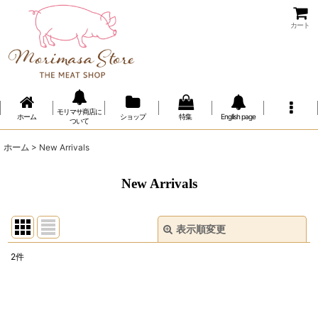
カート
モリマサ商店に
ホーム
ショップ
特集
Engllish page
ついて
ホーム
>
New Arrivals
New Arrivals
表示順変更
閉じる
2
件
表示数
:
並び順
: