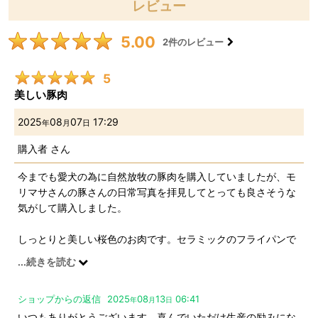
レビュー
5.00
2
件のレビュー
5
美しい豚肉
2025
08
07
17:29
年
月
日
購入者
さん
今までも愛犬の為に自然放牧の豚肉を購入していましたが、モ
リマサさんの豚さんの日常写真を拝見してとっても良さそうな
気がして購入しました。
しっとりと美しい桜色のお肉です。セラミックのフライパンで
焼きました。弾力がありパサつきがありません。
...
続きを読む
愛犬は食が細いのですが、こちらに変えて食べがよくなり有難
ショップからの返信
2025
08
13
06:41
いです。これからも購入したいです、宜しくお願い致します。
年
月
日
いつもありがとうございます。喜んでいただけ生産の励みにな