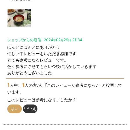
・豚肉の生姜焼き
・豚ロース照り焼き丼
・生姜が爽やかな豚肉とナスのポン酢炒め
・レンジで簡単 白菜豚巻きの酒蒸し
・豚ロース肉で 簡単サクサク竜田揚げ
・豚肉のチーズ入りピカタ
ショップからの返信
2024
02
29
21:34
・薄切り肉 ポークチャップ
年
月
日
-----------------------
ほんとにほんとにありがとう
と調べれば無限にレシピが出てくるので調理が楽しみです。
忙しい中レビューをいただき感謝です
その中で一品 作った物を紹介します。
とても参考になるレビューです。
色々参考にさせてもらい今後に活かしていきます
※豚肉とセロリのスープ
ありがとうございました
(1) セロリ千切り(適量)、豚肉、コンソメの素、出汁醤油
1
1
人中、
人の方が、｢このレビューが参考になった｣と投票して
(2) 沸騰したお湯に(1)の材料を入れます。(コンソメ、出汁醤油
います。
は好みの量で！)
このレビューは参考になりましたか？
※我が家は、薄口派なので、コンソメ、出汁醤油は少量にし
はい
いいえ
ました。
食べる直前にブラックペッパーを掛ける。味が締まり更に
美味しい！