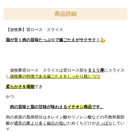
商品詳細
【放牧豚】背ロース スライス
脂が甘く肉の旨味たっぷりで歯ごたえがサクサク！
放牧豚背ロース スライスは背ロース部を
５ミリ厚
にスライス
し
放牧豚の特徴である歯ごたえをしっかり残しつつ
柔らかさを堪能
でき
かつ
肉の旨味と脂の甘味が味わえる
イチオシ商品
です。
肉の表面の脂身部分はオレイン酸やリノレン酸などの不飽和脂肪
酸が
通常の豚より多く融点が低い
ためくちどけが
さっぱり
してい
て、