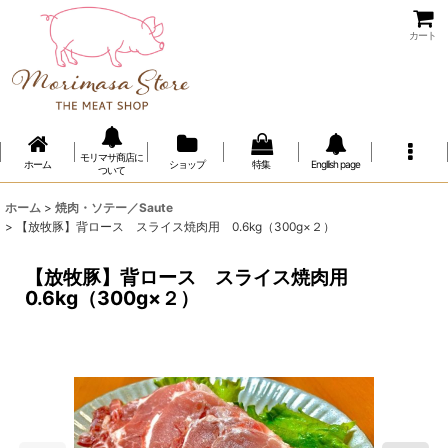
カート
モリマサ商店に
ホーム
ショップ
特集
Engllish page
ついて
ホーム
>
焼肉・ソテー／Saute
>
【放牧豚】背ロース スライス焼肉用 0.6kg（300g×２）
【放牧豚】背ロース スライス焼肉用
0.6kg（300g×２）