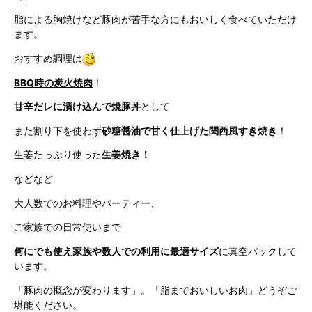
脂による胸焼けなど豚肉が苦手な方にもおいしく食べていただけ
ます。
おすすめ調理は
BBQ時の炭火焼肉
！
甘辛だレに漬け込んで焼豚丼
として
また割り下を使わず
砂糖醤油で甘く仕上げた関西風すき焼き
！
生姜たっぷり使った
生姜焼き！
などなど
大人数でのお料理やパーティー、
ご家族での日常使いまで
何にでも使え家族や数人での利用に最適サイズ
に真空パックして
います。
「豚肉の概念が変わります」。「脂までおいしいお肉」どうぞご
堪能ください。