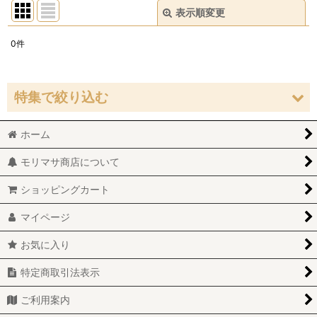
表示順変更
閉じる
0
件
表示数
:
並び順
:
特集で絞り込む
絞り込む
ホーム
お試しSET
モリマサ商店について
ショッピングカート
マイページ
お気に入り
特定商取引法表示
ご利用案内