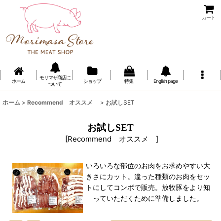
カート
モリマサ商店に
ホーム
ショップ
特集
Engllish page
ついて
ホーム
>
Recommend オススメ
>
お試しSET
お試しSET
[
Recommend オススメ
]
いろいろな部位のお肉をお求めやすい大
きさにカット。違った種類のお肉をセッ
トにしてコンボで販売。放牧豚をより知
っていただくために準備しました。