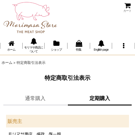
カート
モリマサ商店に
ホーム
ショップ
特集
Engllish page
ついて
ホーム
>
特定商取引法表示
特定商取引法表示
通常購入
定期購入
販売主