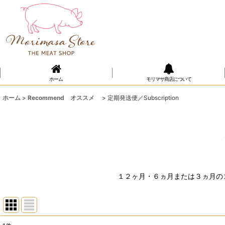
ホーム
モリマサ商店について
ホーム
>
Recommend オススメ
>
定期発送便／Subscription
１２ヶ月・６ヵ月または３ヵ月の