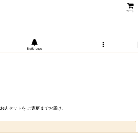
カート
Engllish page
お肉セットを ご家庭までお届け。
閉じる