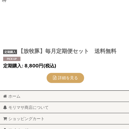
1
件
表示数
:
並び順
:
【放牧豚】毎月定期便セット 送料無料
定期購入
:
8,800
円
(税込)
詳細を見る
ホーム
モリマサ商店について
ショッピングカート