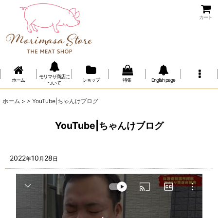
カート
モリマサ商店に
ホーム
ショップ
特集
Engllish page
ついて
ホーム
>
>
YouTube|ちゃんけブログ
YouTube|ちゃんけブログ
2022
10
28
年
月
日