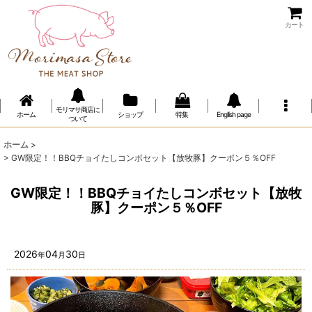
カート
モリマサ商店に
ホーム
ショップ
特集
Engllish page
ついて
ホーム
>
>
GW限定！！BBQチョイたしコンボセット【放牧豚】クーポン５％OFF
GW限定！！BBQチョイたしコンボセット【放牧
豚】クーポン５％OFF
2026
04
30
年
月
日