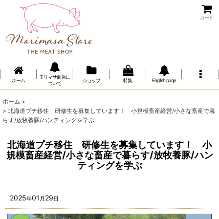
カート
モリマサ商店に
ホーム
ショップ
特集
Engllish page
ついて
ホーム
>
>
北海道プチ移住 研修生を募集しています！ 小規模畜産経営/小さな畜産で暮
らす/放牧養豚/ハンティングを学ぶ
北海道プチ移住 研修生を募集しています！ 小
規模畜産経営/小さな畜産で暮らす/放牧養豚/ハン
ティングを学ぶ
2025
01
29
年
月
日