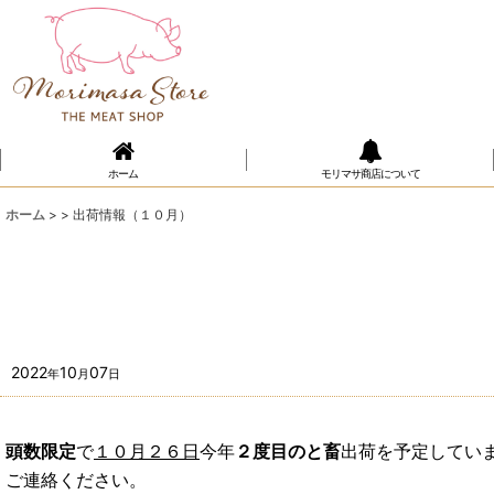
ホーム
モリマサ商店について
ホーム
>
>
出荷情報（１０月）
2022
10
07
年
月
日
頭数限定
で
１０月２６日
今年
２度目のと畜
出荷を予定してい
ご連絡ください。