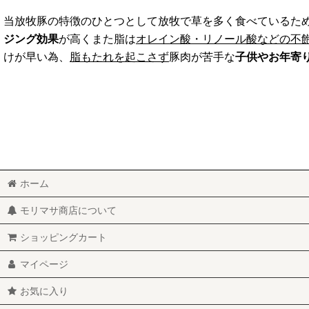
当放牧豚の特徴のひとつとして放牧で草を多く食べているた
ジング効果
が高くまた脂は
オレイン酸・リノール酸などの不
けが早い為、
脂もたれを起こさず
豚肉が苦手な
子供やお年寄
ホーム
モリマサ商店について
ショッピングカート
マイページ
お気に入り