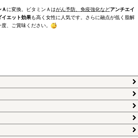
ンＡ
に変換。ビタミンＡは
がん予防、免疫強化など
アンチエイ
ダイエット効果
も高く女性に人気です。さらに融点が低く脂解
一度、ご賞味ください。