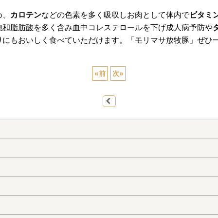
め、
カロテン
などの色素を多く吸収しお肉として体内で
ビタミ
飽和脂肪酸
を多く含み血中コレステロールを下げ成人病予防や
り
にもおいしく食べていただけます。「モリマサ放牧豚」ぜひ
«
前
次
»