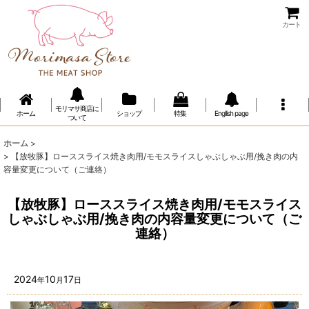
カート
モリマサ商店に
ホーム
ショップ
特集
Engllish page
ついて
ホーム
>
>
【放牧豚】ローススライス焼き肉用/モモスライスしゃぶしゃぶ用/挽き肉の内
容量変更について（ご連絡）
【放牧豚】ローススライス焼き肉用/モモスライス
しゃぶしゃぶ用/挽き肉の内容量変更について（ご
連絡）
2024
10
17
年
月
日