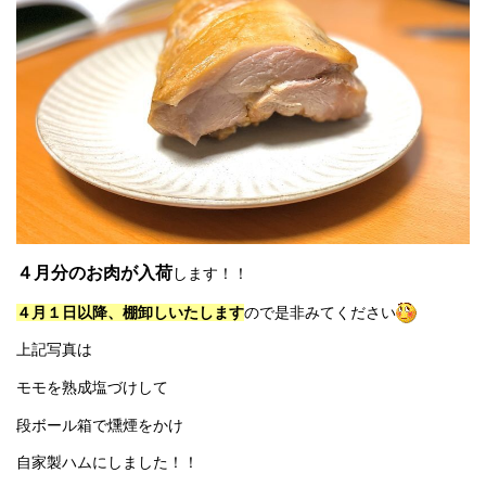
４月分のお肉が入荷
します！！
４月１日以降、棚卸しいたします
ので是非みてください
上記写真は
モモを熟成塩づけして
段ボール箱で燻煙をかけ
自家製ハムにしました！！