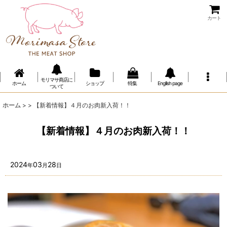
カート
モリマサ商店に
ホーム
ショップ
特集
Engllish page
ついて
ホーム
>
>
【新着情報】４月のお肉新入荷！！
【新着情報】４月のお肉新入荷！！
2024
03
28
年
月
日