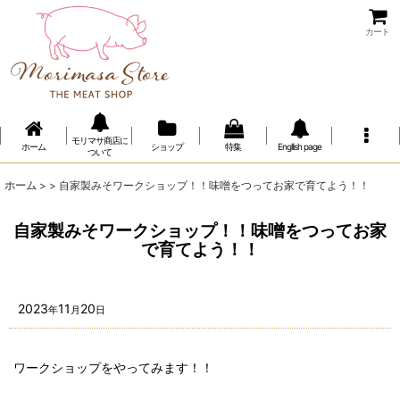
カート
モリマサ商店に
ホーム
ショップ
特集
Engllish page
ついて
ホーム
>
>
自家製みそワークショップ！！味噌をつってお家で育てよう！！
自家製みそワークショップ！！味噌をつってお家
で育てよう！！
2023
11
20
年
月
日
ワークショップをやってみます！！