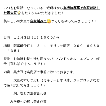
いつもお世話になっているご近所様から
有機無農薬で自家栽培し
た黒大豆
をたくさんいただきました！！
美味しい黒大豆で
自家製みそ
づくりをやってみましょう！！
日時 １２月３日（日）１０００から
場所 阿寒町仲町１－３－１ モリマサ商店 ０９０－６９６０
－４３５１
持物 お味噌お持ち帰り用タッパ、ハンドタオル、エプロン、帽
子（有ればでけっこうです）
内容 黒大豆は当商店で事前に炊いておきます。
大豆のすりつぶし（ミキサーとすり鉢、ジップロックなど
で色々試してみましょう！）
麹、塩との混ぜ合わせ
みそ樽への移し替え作業