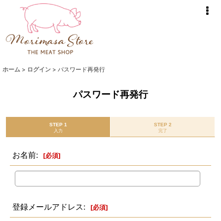
ホーム
>
ログイン
>
パスワード再発行
パスワード再発行
STEP 1
STEP 2
入力
完了
お名前
:
[
必須
]
登録メールアドレス
:
[
必須
]